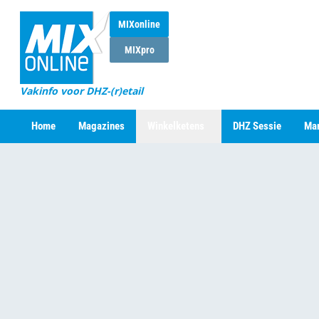
MIXonline
MIXpro
Vakinfo voor DHZ-(r)etail
Home
Magazines
Winkelketens
DHZ Sessie
Mar