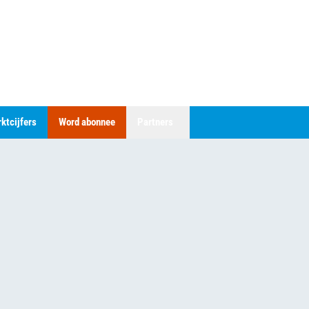
ktcijfers
Word abonnee
Partners