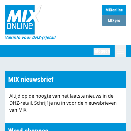
MIXonline
Home
MIXpro
Magazines
Vakinfo voor DHZ-(r)etail
Winkelketens
Inloggen
DHZ Sessie
Zoeken
Marktcijfers
MIX nieuwsbrief
Word abonnee
Altijd op de hoogte van het laatste nieuws in de
Partners
DHZ-retail. Schrijf je nu in voor de nieuwsbrieven
van MIX.