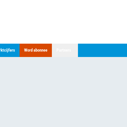
ktcijfers
Word abonnee
Partners