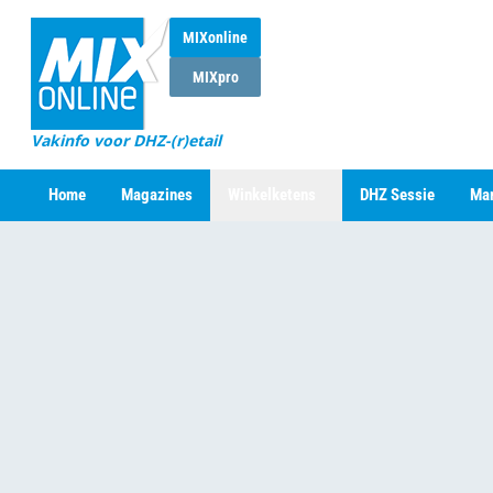
MIXonline
MIXpro
Vakinfo voor DHZ-(r)etail
Home
Magazines
Winkelketens
DHZ Sessie
Mar