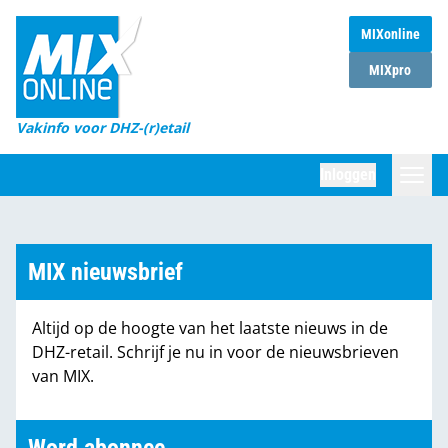
MIXonline
Home
MIXpro
Magazines
Vakinfo voor DHZ-(r)etail
Winkelketens
Inloggen
DHZ Sessie
Zoeken
Marktcijfers
MIX nieuwsbrief
Word abonnee
Altijd op de hoogte van het laatste nieuws in de
Partners
DHZ-retail. Schrijf je nu in voor de nieuwsbrieven
van MIX.