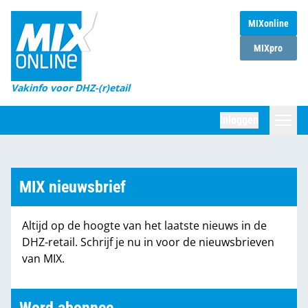
MIXonline
Home
MIXpro
Magazines
Vakinfo voor DHZ-(r)etail
Winkelketens
Inloggen
DHZ Sessie
Zoeken
Marktcijfers
MIX nieuwsbrief
Word abonnee
Altijd op de hoogte van het laatste nieuws in de
Partners
DHZ-retail. Schrijf je nu in voor de nieuwsbrieven
van MIX.