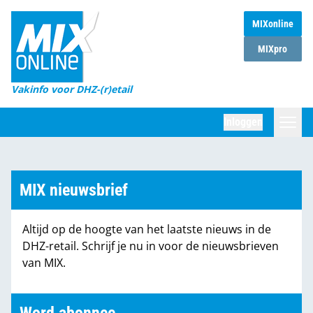
MIXonline
Home
MIXpro
Magazines
Vakinfo voor DHZ-(r)etail
Winkelketens
Inloggen
DHZ Sessie
Zoeken
Marktcijfers
MIX nieuwsbrief
Word abonnee
Altijd op de hoogte van het laatste nieuws in de
Partners
DHZ-retail. Schrijf je nu in voor de nieuwsbrieven
van MIX.