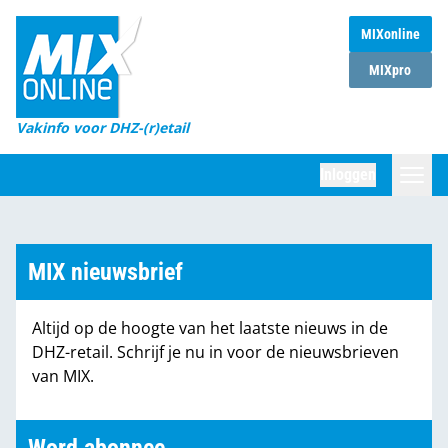
MIXonline
Home
MIXpro
Magazines
Vakinfo voor DHZ-(r)etail
Winkelketens
Inloggen
DHZ Sessie
Zoeken
Marktcijfers
MIX nieuwsbrief
Word abonnee
Altijd op de hoogte van het laatste nieuws in de
Partners
DHZ-retail. Schrijf je nu in voor de nieuwsbrieven
van MIX.