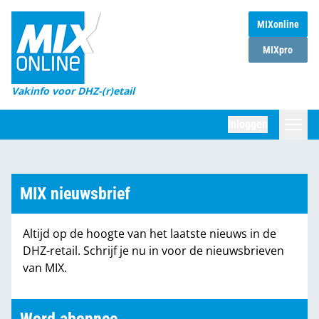
MIXonline
Home
MIXpro
Magazines
Vakinfo voor DHZ-(r)etail
Winkelketens
Inloggen
DHZ Sessie
Zoeken
Marktcijfers
MIX nieuwsbrief
Word abonnee
Altijd op de hoogte van het laatste nieuws in de
Partners
DHZ-retail. Schrijf je nu in voor de nieuwsbrieven
van MIX.