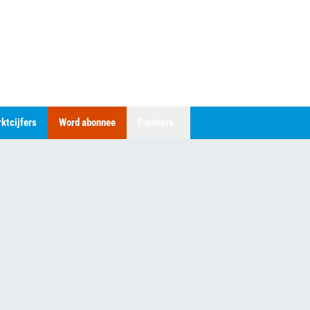
ktcijfers
Word abonnee
Partners