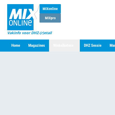
MIXonline
MIXpro
Vakinfo voor DHZ-(r)etail
Home
Magazines
Winkelketens
DHZ Sessie
Mar