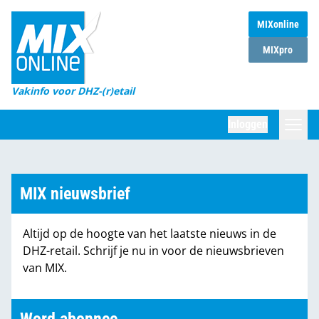
MIXonline
Home
MIXpro
Magazines
Vakinfo voor DHZ-(r)etail
Winkelketens
Inloggen
DHZ Sessie
Zoeken
Marktcijfers
MIX nieuwsbrief
Word abonnee
Altijd op de hoogte van het laatste nieuws in de
Partners
DHZ-retail. Schrijf je nu in voor de nieuwsbrieven
van MIX.