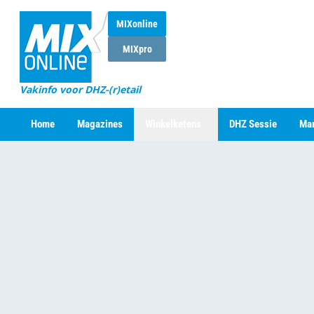
MIXonline
MIXpro
Vakinfo voor DHZ-(r)etail
Home
Magazines
Winkelketens
DHZ Sessie
Mar