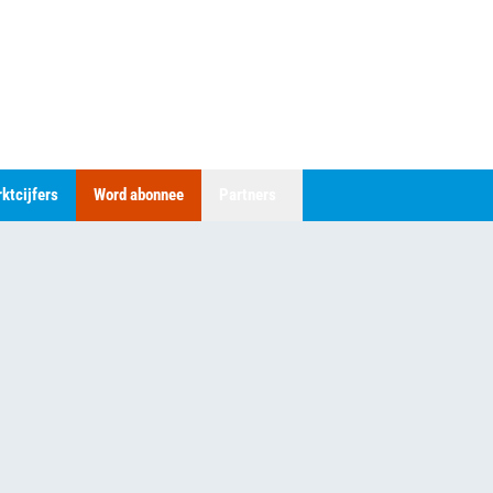
ktcijfers
Word abonnee
Partners