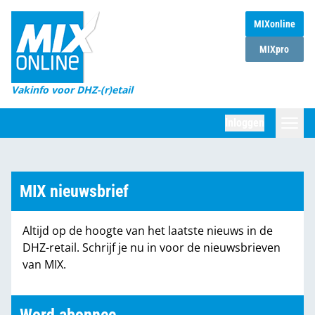
MIXonline
Home
MIXpro
Magazines
Vakinfo voor DHZ-(r)etail
Winkelketens
Inloggen
DHZ Sessie
Zoeken
Marktcijfers
MIX nieuwsbrief
Word abonnee
Altijd op de hoogte van het laatste nieuws in de
Partners
DHZ-retail. Schrijf je nu in voor de nieuwsbrieven
van MIX.