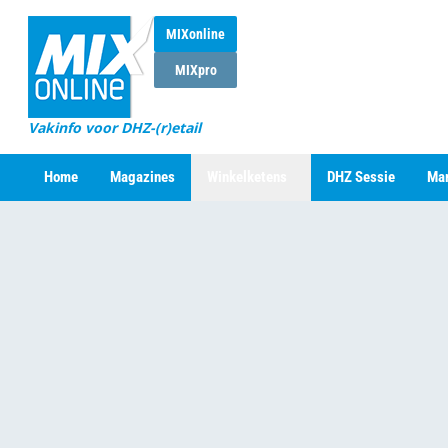
MIXonline
MIXpro
Vakinfo voor DHZ-(r)etail
Home
Magazines
Winkelketens
DHZ Sessie
Mar