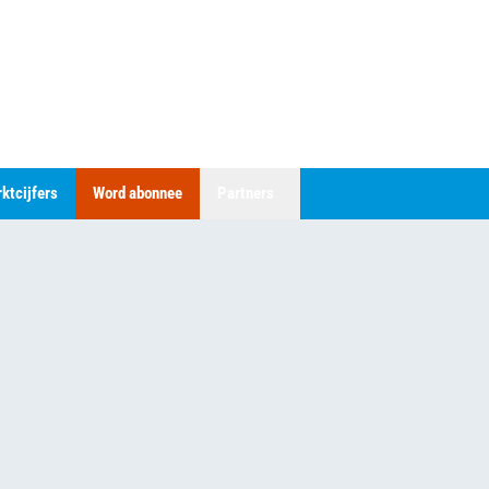
ktcijfers
Word abonnee
Partners