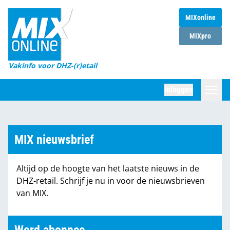
MIXonline
Home
MIXpro
Magazines
Vakinfo voor DHZ-(r)etail
Winkelketens
Inloggen
DHZ Sessie
Zoeken
Marktcijfers
MIX nieuwsbrief
Word abonnee
Altijd op de hoogte van het laatste nieuws in de
Partners
DHZ-retail. Schrijf je nu in voor de nieuwsbrieven
van MIX.