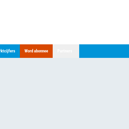
ktcijfers
Word abonnee
Partners