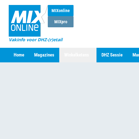
MIXonline
MIXpro
Vakinfo voor DHZ-(r)etail
Home
Magazines
Winkelketens
DHZ Sessie
Mar