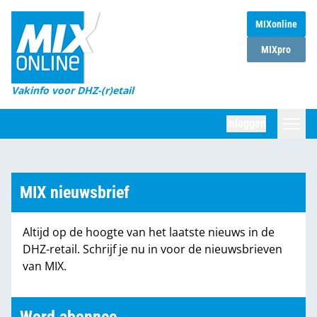
MIXonline
Home
MIXpro
Magazines
Vakinfo voor DHZ-(r)etail
Winkelketens
Inloggen
DHZ Sessie
Zoeken
Marktcijfers
MIX nieuwsbrief
Word abonnee
Altijd op de hoogte van het laatste nieuws in de
Partners
DHZ-retail. Schrijf je nu in voor de nieuwsbrieven
van MIX.