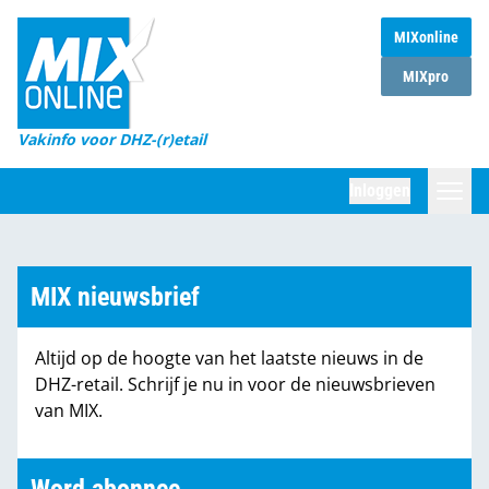
MIXonline
Home
MIXpro
Magazines
Vakinfo voor DHZ-(r)etail
Winkelketens
Inloggen
DHZ Sessie
Zoeken
Marktcijfers
MIX nieuwsbrief
Word abonnee
Altijd op de hoogte van het laatste nieuws in de
Partners
DHZ-retail. Schrijf je nu in voor de nieuwsbrieven
van MIX.