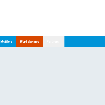
ktcijfers
Word abonnee
Partners