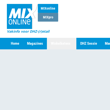
MIXonline
MIXpro
Vakinfo voor DHZ-(r)etail
Home
Magazines
Winkelketens
DHZ Sessie
Mar