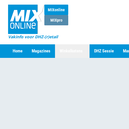
MIXonline
MIXpro
Vakinfo voor DHZ-(r)etail
Home
Magazines
Winkelketens
DHZ Sessie
Mar