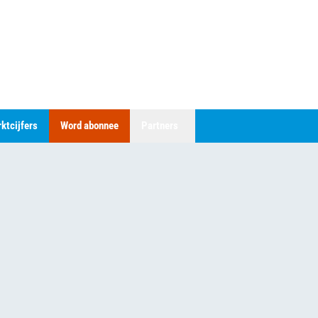
ktcijfers
Word abonnee
Partners