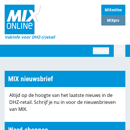
MIXonline
Home
MIXpro
Magazines
Vakinfo voor DHZ-(r)etail
Winkelketens
Inloggen
DHZ Sessie
Zoeken
Marktcijfers
MIX nieuwsbrief
Word abonnee
Altijd op de hoogte van het laatste nieuws in de
Partners
DHZ-retail. Schrijf je nu in voor de nieuwsbrieven
van MIX.