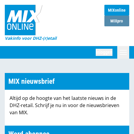
MIXonline
Home
MIXpro
Magazines
Vakinfo voor DHZ-(r)etail
Winkelketens
Inloggen
DHZ Sessie
Zoeken
Marktcijfers
MIX nieuwsbrief
Word abonnee
Altijd op de hoogte van het laatste nieuws in de
Partners
DHZ-retail. Schrijf je nu in voor de nieuwsbrieven
van MIX.