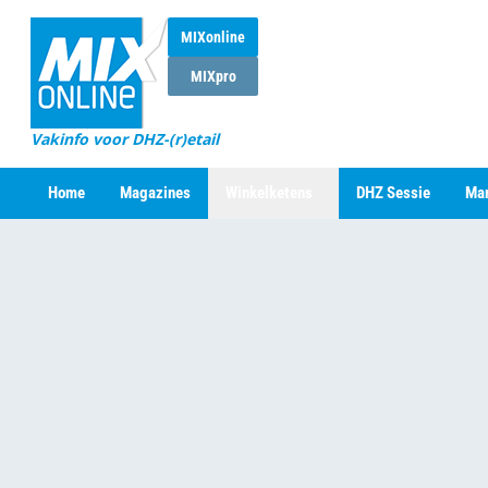
MIXonline
MIXpro
Vakinfo voor DHZ-(r)etail
Home
Magazines
Winkelketens
DHZ Sessie
Mar