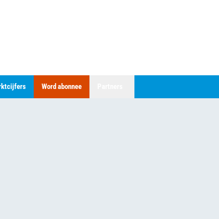
ktcijfers
Word abonnee
Partners