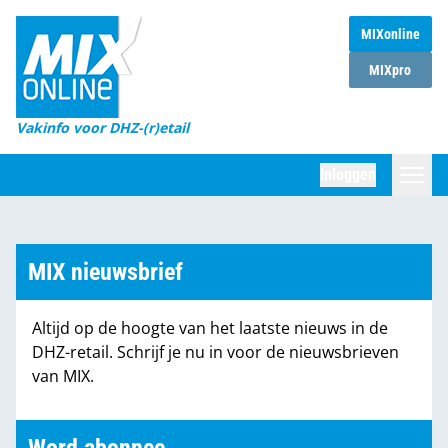
MIXonline
Home
MIXpro
Magazines
Vakinfo voor DHZ-(r)etail
Winkelketens
Inloggen
DHZ Sessie
Zoeken
Marktcijfers
MIX nieuwsbrief
Word abonnee
Altijd op de hoogte van het laatste nieuws in de
Partners
DHZ-retail. Schrijf je nu in voor de nieuwsbrieven
van MIX.