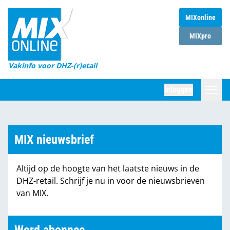
MIXonline
Home
MIXpro
Magazines
Vakinfo voor DHZ-(r)etail
Winkelketens
Inloggen
DHZ Sessie
Zoeken
Marktcijfers
MIX nieuwsbrief
Word abonnee
Altijd op de hoogte van het laatste nieuws in de
Partners
DHZ-retail. Schrijf je nu in voor de nieuwsbrieven
van MIX.