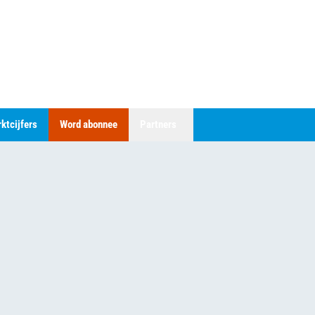
ktcijfers
Word abonnee
Partners