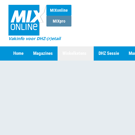
MIXonline
MIXpro
Vakinfo voor DHZ-(r)etail
Home
Magazines
Winkelketens
DHZ Sessie
Mar