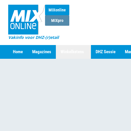
MIXonline
MIXpro
Vakinfo voor DHZ-(r)etail
Home
Magazines
Winkelketens
DHZ Sessie
Mar