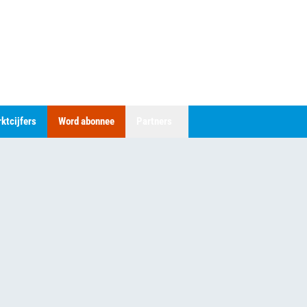
ktcijfers
Word abonnee
Partners