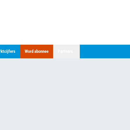
ktcijfers
Word abonnee
Partners