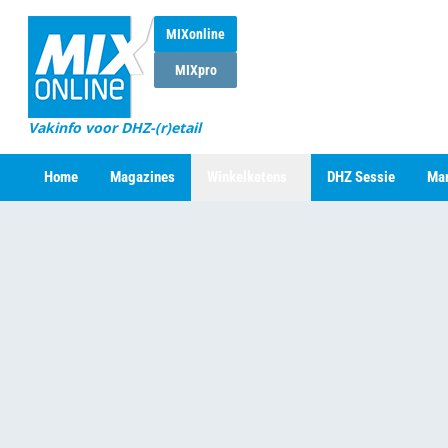
MIXonline
MIXpro
Vakinfo voor DHZ-(r)etail
Home
Magazines
Winkelketens
DHZ Sessie
Mar