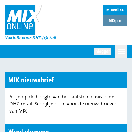
MIXonline
Home
MIXpro
Magazines
Vakinfo voor DHZ-(r)etail
Winkelketens
Inloggen
DHZ Sessie
Zoeken
Marktcijfers
MIX nieuwsbrief
Word abonnee
Altijd op de hoogte van het laatste nieuws in de
Partners
DHZ-retail. Schrijf je nu in voor de nieuwsbrieven
van MIX.