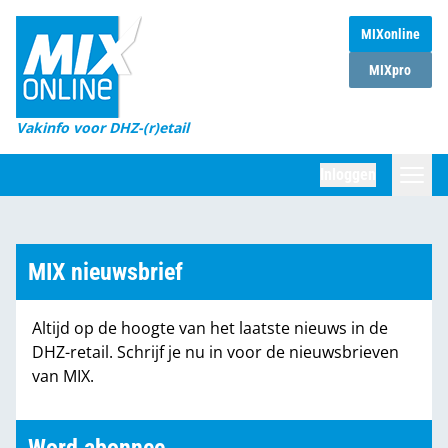
MIXonline
Home
MIXpro
Magazines
Vakinfo voor DHZ-(r)etail
Winkelketens
Inloggen
DHZ Sessie
Zoeken
Marktcijfers
MIX nieuwsbrief
Word abonnee
Altijd op de hoogte van het laatste nieuws in de
Partners
DHZ-retail. Schrijf je nu in voor de nieuwsbrieven
van MIX.