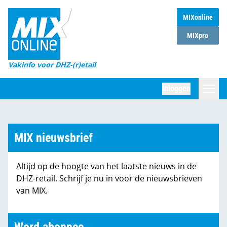
MIXonline
Home
MIXpro
Magazines
Vakinfo voor DHZ-(r)etail
Winkelketens
Inloggen
DHZ Sessie
Zoeken
Marktcijfers
MIX nieuwsbrief
Word abonnee
Altijd op de hoogte van het laatste nieuws in de
Partners
DHZ-retail. Schrijf je nu in voor de nieuwsbrieven
van MIX.