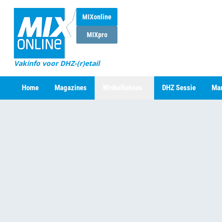
MIXonline
MIXpro
Vakinfo voor DHZ-(r)etail
Home
Magazines
Winkelketens
DHZ Sessie
Mar