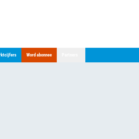
ktcijfers
Word abonnee
Partners