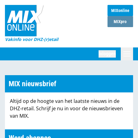
MIXonline
Home
MIXpro
Magazines
Vakinfo voor DHZ-(r)etail
Winkelketens
Inloggen
DHZ Sessie
Zoeken
Marktcijfers
MIX nieuwsbrief
Word abonnee
Altijd op de hoogte van het laatste nieuws in de
Partners
DHZ-retail. Schrijf je nu in voor de nieuwsbrieven
van MIX.