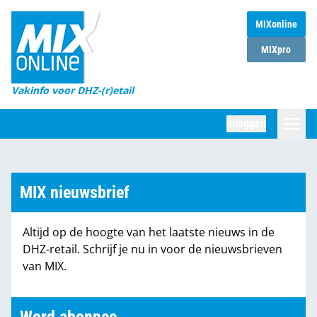
MIXonline
Home
MIXpro
Magazines
Vakinfo voor DHZ-(r)etail
Winkelketens
Inloggen
DHZ Sessie
Zoeken
Marktcijfers
MIX nieuwsbrief
Word abonnee
Altijd op de hoogte van het laatste nieuws in de
Partners
DHZ-retail. Schrijf je nu in voor de nieuwsbrieven
van MIX.