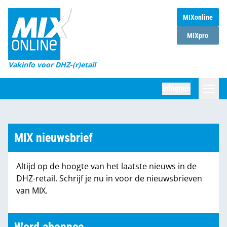
MIXonline
Home
MIXpro
Magazines
Vakinfo voor DHZ-(r)etail
Winkelketens
Inloggen
DHZ Sessie
Zoeken
Marktcijfers
MIX nieuwsbrief
Word abonnee
Altijd op de hoogte van het laatste nieuws in de
Partners
DHZ-retail. Schrijf je nu in voor de nieuwsbrieven
van MIX.