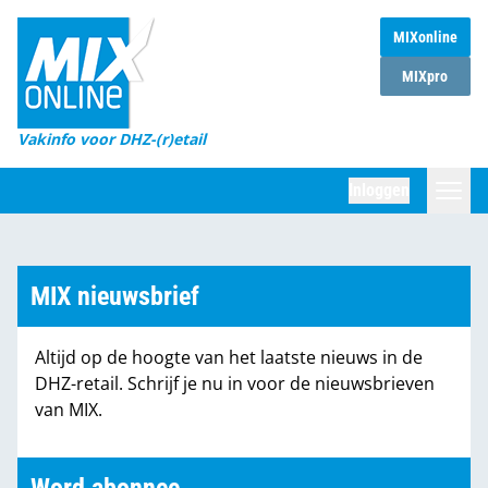
MIXonline
Home
MIXpro
Magazines
Vakinfo voor DHZ-(r)etail
Winkelketens
Inloggen
DHZ Sessie
Zoeken
Marktcijfers
MIX nieuwsbrief
Word abonnee
Altijd op de hoogte van het laatste nieuws in de
Partners
DHZ-retail. Schrijf je nu in voor de nieuwsbrieven
van MIX.