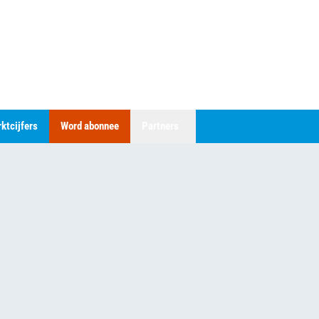
ktcijfers
Word abonnee
Partners