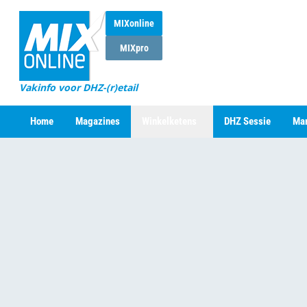
MIXonline
MIXpro
Vakinfo voor DHZ-(r)etail
Home
Magazines
Winkelketens
DHZ Sessie
Mar