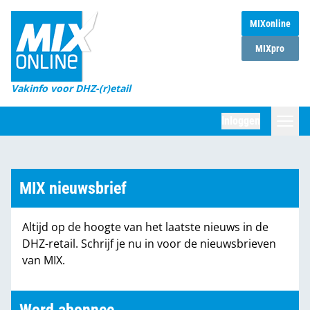
MIXonline
Home
MIXpro
Magazines
Vakinfo voor DHZ-(r)etail
Winkelketens
Inloggen
DHZ Sessie
Zoeken
Marktcijfers
MIX nieuwsbrief
Word abonnee
Altijd op de hoogte van het laatste nieuws in de
Partners
DHZ-retail. Schrijf je nu in voor de nieuwsbrieven
van MIX.