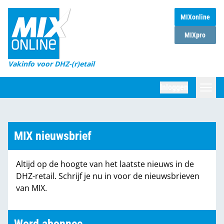
MIXonline
Home
MIXpro
Magazines
Vakinfo voor DHZ-(r)etail
Winkelketens
Inloggen
DHZ Sessie
Zoeken
Marktcijfers
MIX nieuwsbrief
Word abonnee
Altijd op de hoogte van het laatste nieuws in de
Partners
DHZ-retail. Schrijf je nu in voor de nieuwsbrieven
van MIX.