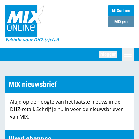
MIXonline
Home
MIXpro
Magazines
Vakinfo voor DHZ-(r)etail
Winkelketens
Inloggen
DHZ Sessie
Zoeken
Marktcijfers
MIX nieuwsbrief
Word abonnee
Altijd op de hoogte van het laatste nieuws in de
Partners
DHZ-retail. Schrijf je nu in voor de nieuwsbrieven
van MIX.