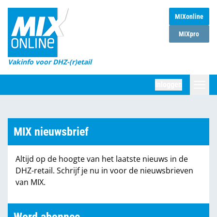
MIXonline
Home
MIXpro
Magazines
Vakinfo voor DHZ-(r)etail
Winkelketens
Inloggen
DHZ Sessie
Zoeken
Marktcijfers
MIX nieuwsbrief
Word abonnee
Altijd op de hoogte van het laatste nieuws in de
Partners
DHZ-retail. Schrijf je nu in voor de nieuwsbrieven
van MIX.