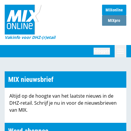
MIXonline
Home
MIXpro
Magazines
Vakinfo voor DHZ-(r)etail
Winkelketens
Inloggen
DHZ Sessie
Zoeken
Marktcijfers
MIX nieuwsbrief
Word abonnee
Altijd op de hoogte van het laatste nieuws in de
Partners
DHZ-retail. Schrijf je nu in voor de nieuwsbrieven
van MIX.