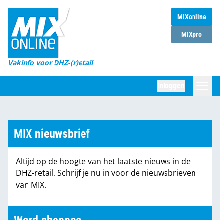
MIXonline
Home
MIXpro
Magazines
Vakinfo voor DHZ-(r)etail
Winkelketens
Inloggen
DHZ Sessie
Zoeken
Marktcijfers
MIX nieuwsbrief
Word abonnee
Altijd op de hoogte van het laatste nieuws in de
Partners
DHZ-retail. Schrijf je nu in voor de nieuwsbrieven
van MIX.