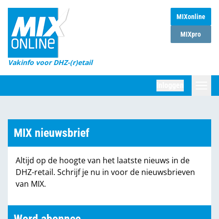
MIXonline
Home
MIXpro
Magazines
Vakinfo voor DHZ-(r)etail
Winkelketens
Inloggen
DHZ Sessie
Zoeken
Marktcijfers
MIX nieuwsbrief
Word abonnee
Altijd op de hoogte van het laatste nieuws in de
Partners
DHZ-retail. Schrijf je nu in voor de nieuwsbrieven
van MIX.