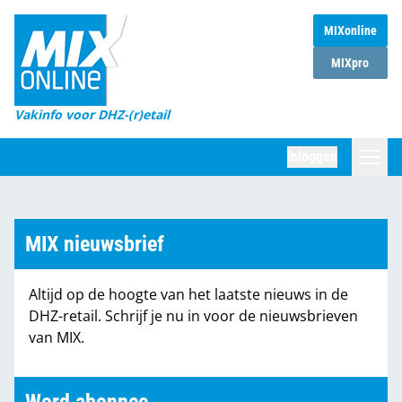
MIXonline
Home
MIXpro
Magazines
Vakinfo voor DHZ-(r)etail
Winkelketens
Inloggen
DHZ Sessie
Zoeken
Marktcijfers
MIX nieuwsbrief
Word abonnee
Altijd op de hoogte van het laatste nieuws in de
Partners
DHZ-retail. Schrijf je nu in voor de nieuwsbrieven
van MIX.