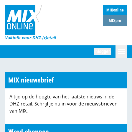
MIXonline
Home
MIXpro
Magazines
Vakinfo voor DHZ-(r)etail
Winkelketens
Inloggen
DHZ Sessie
Zoeken
Marktcijfers
MIX nieuwsbrief
Word abonnee
Altijd op de hoogte van het laatste nieuws in de
Partners
DHZ-retail. Schrijf je nu in voor de nieuwsbrieven
van MIX.