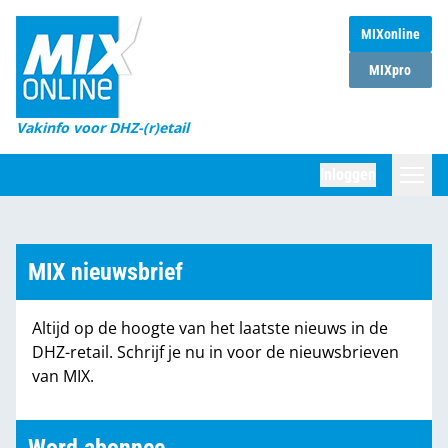
MIXonline
Home
MIXpro
Magazines
Vakinfo voor DHZ-(r)etail
Winkelketens
Inloggen
DHZ Sessie
Zoeken
Marktcijfers
MIX nieuwsbrief
Word abonnee
Altijd op de hoogte van het laatste nieuws in de
Partners
DHZ-retail. Schrijf je nu in voor de nieuwsbrieven
van MIX.