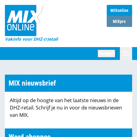
MIXonline
Home
MIXpro
Magazines
Vakinfo voor DHZ-(r)etail
Winkelketens
Inloggen
DHZ Sessie
Zoeken
Marktcijfers
MIX nieuwsbrief
Word abonnee
Altijd op de hoogte van het laatste nieuws in de
Partners
DHZ-retail. Schrijf je nu in voor de nieuwsbrieven
van MIX.