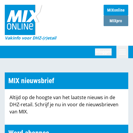
MIXonline
Home
MIXpro
Magazines
Vakinfo voor DHZ-(r)etail
Winkelketens
Inloggen
DHZ Sessie
Zoeken
Marktcijfers
MIX nieuwsbrief
Word abonnee
Altijd op de hoogte van het laatste nieuws in de
Partners
DHZ-retail. Schrijf je nu in voor de nieuwsbrieven
van MIX.