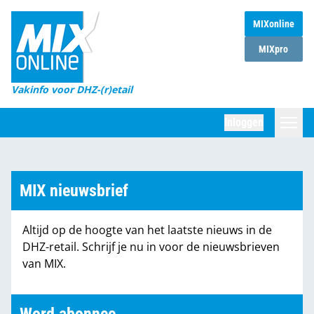
MIXonline
Home
MIXpro
Magazines
Vakinfo voor DHZ-(r)etail
Winkelketens
Inloggen
DHZ Sessie
Zoeken
Marktcijfers
MIX nieuwsbrief
Word abonnee
Altijd op de hoogte van het laatste nieuws in de
Partners
DHZ-retail. Schrijf je nu in voor de nieuwsbrieven
van MIX.