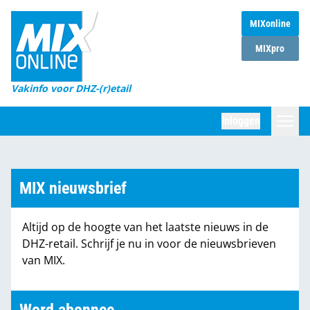
MIXonline
Home
MIXpro
Magazines
Vakinfo voor DHZ-(r)etail
Winkelketens
Inloggen
DHZ Sessie
Zoeken
Marktcijfers
MIX nieuwsbrief
Word abonnee
Altijd op de hoogte van het laatste nieuws in de
Partners
DHZ-retail. Schrijf je nu in voor de nieuwsbrieven
van MIX.